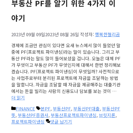
부동산 PF를 알기 위한 4가지 이
야기
2023년 09월 09일
2023년 08월 26일
작성자:
행복한젤리곰
경제에 조금만 관심이 있다면 요새 뉴스에서 많이 들었던 말
중에 PF(프로젝트 파이낸싱)라는 말이 있습니다. 그리고 부
동산 PF라는 말도 많이 들어보셨을 겁니다. 오늘은 대체 PF
가 무엇이고 부동산 PF가 무엇인지에 대해서 한번 정리해보
겠습니다. PF(프로젝트 파이낸싱)이 무엇일까? 사전적으로
는 사업주로부터 분리된 프로젝트에 자금을 조달하는 방법
을 말합니다. 자금을 조달할 때 자금을 제공해주는 대출기관
에서는 돈을 빌리는 사람의 신용도나 담보를 보는 것이 …
더 읽기
카
태
FINANCE
본PF
,
부동산PF
,
부동산PF대출
,
부동산PF
테
그
뜻
,
부동산PF증권사
,
부동산프로젝트파이낸싱
,
브릿지론
,
고
프로젝트파이낸싱
댓글 남기기
리