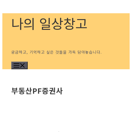
컨
나의 일상창고
텐
츠
로
건
너
궁금하고, 기억하고 싶은 것들을 가득 담아놓습니다.
뛰
메뉴
기
부동산PF증권사