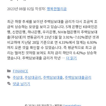
2023년 08월 02일
작성자:
행복한젤리곰
최근 하향 추세를 보이던 주택담보대출 금리가 다시 조금씩 조
금씩 상승하는 모양을 보이고 있습니다. 5개 은행인 KB국민은
행, 신한은행, 하나은행, 우리은행, NH농협은행의 주택담보대
출(주담대)의 변동금리가 23년 5월 말 3.91%~7.02%였던 것과
비교하여 지난달 28일 기준으로 연 4.33%에서 많게는 6.93%
까지 오른 것을 확인할 수 있었습니다. 즉 평균적으로 최고 금
리는 떨어진 것처럼 보여도 최저 금리 하단이 0.42%p 상승하
였습니다. 주택담보대출 금리가 작년 …
더 읽기
카
FINANCE
테
태
주담대
,
주담대금리
,
주택담보대출
,
주택담보대출금리
고
그
댓글 남기기
리
© 2026 나의 일상창고
• 제작됨
GeneratePress