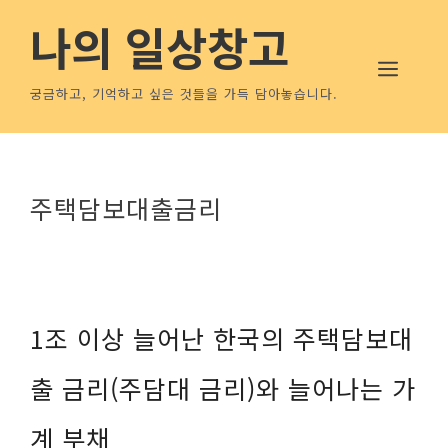
컨
나의 일상창고
텐
메뉴
츠
로
궁금하고, 기억하고 싶은 것들을 가득 담아놓습니다.
건
너
뛰
기
주택담보대출금리
1조 이상 늘어난 한국의 주택담보대
출 금리(주담대 금리)와 늘어나는 가
계 부채