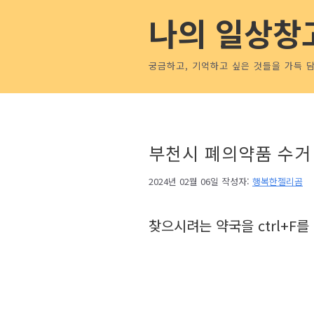
컨
나의 일상창
텐
츠
로
궁금하고, 기억하고 싶은 것들을 가득 
건
너
뛰
기
부천시 폐의약품 수거 가
2024년 02월 06일
작성자:
행복한젤리곰
찾으시려는 약국을 ctrl+F