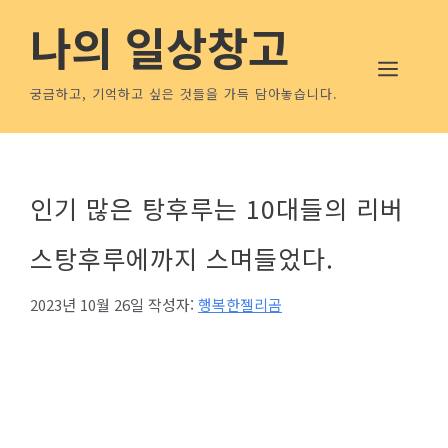
컨
나의 일상창고
텐
메뉴
츠
로
궁금하고, 기억하고 싶은 것들을 가득 담아놓습니다.
건
너
뛰
기
인기 많은 탕후루는 10대들의 리버
스탕후루에까지 스며들었다.
2023년 10월 26일
작성자:
행복한젤리곰