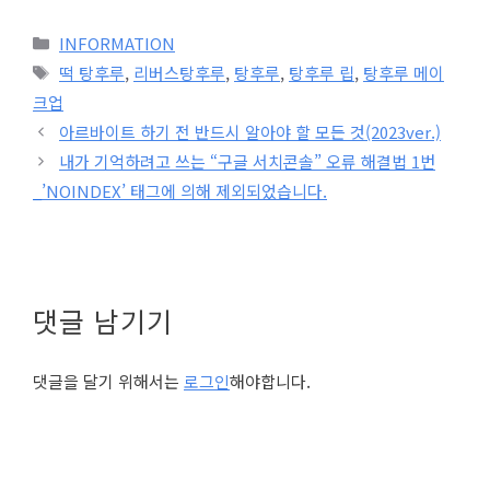
카
INFORMATION
테
태
떡 탕후루
,
리버스탕후루
,
탕후루
,
탕후루 립
,
탕후루 메이
고
그
크업
리
아르바이트 하기 전 반드시 알아야 할 모든 것(2023ver.)
내가 기억하려고 쓰는 “구글 서치콘솔” 오류 해결법 1번
_’NOINDEX’ 태그에 의해 제외되었습니다.
댓글 남기기
댓글을 달기 위해서는
로그인
해야합니다.