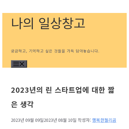
컨
나의 일상창고
텐
츠
로
건
너
궁금하고, 기억하고 싶은 것들을 가득 담아놓습니다.
뛰
메뉴
기
2023년의 린 스타트업에 대한 짧
은 생각
2023년 09월 09일
2023년 08월 10일
작성자:
행복한젤리곰